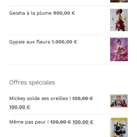
Geisha à la plume
900,00
€
Gypsie aux fleurs
1.000,00
€
Offres spéciales
Mickey solde ses oreilles !
120,00
€
Le
Le
100,00
€
prix
prix
Le
Le
Même pas peur !
120,00
€
100,00
€
initial
actuel
prix
prix
était :
est :