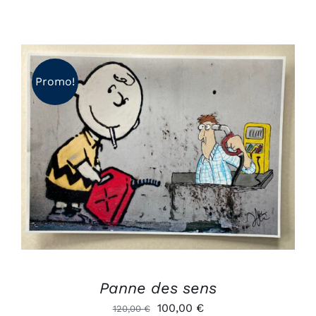
Promo!
AJOUTER AU PANIER
/
DÉTAILS
Panne des sens
Le
Le
100,00
€
120,00
€