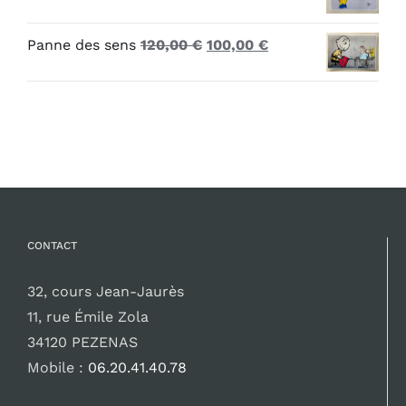
initial
actuel
120,00 €.
100,00 €.
était :
est :
Le
Le
Panne des sens
120,00
€
100,00
€
120,00 €.
100,00 €.
prix
prix
initial
actuel
était :
est :
120,00 €.
100,00 €.
CONTACT
32, cours Jean-Jaurès
11, rue Émile Zola
34120 PEZENAS
Mobile :
06.20.41.40.78