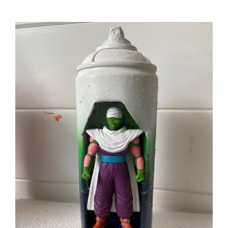
prix
prix
initial
actuel
était :
est :
120,00 €.
100,00 €.
AJOUTER AU PANIER
/
DÉTAILS