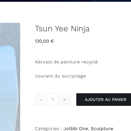
Tsun Yee Ninja
130,00
€
Aérosol de peinture recyclé
courant du surcyclage
AJOUTER AU PANIER
quantité
de
Tsun
Yee
Catégories :
Jolbbi One
,
Sculpture