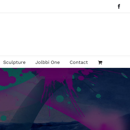
Face
Sculpture
Jolbbi One
Contact