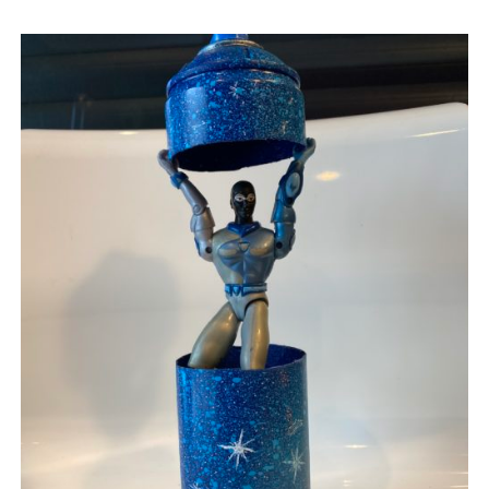
AJOUTER AU PANIER
/
APERÇU