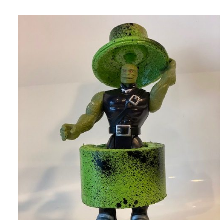
AJOUTER AU PANIER
/
APERÇU