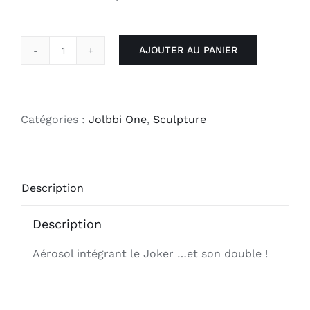
AJOUTER AU PANIER
quantité
de
Tu
es
Catégories :
Jolbbi One
,
Sculpture
mon
autre
Description
Description
Aérosol intégrant le Joker …et son double !