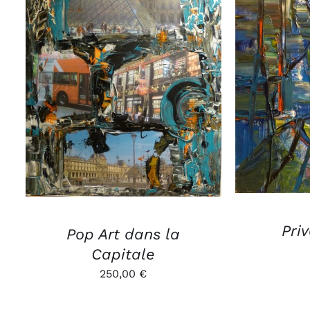
AJOUTE
AJOUTER AU PANIER
/
APERÇU
Pri
Pop Art dans la
Capitale
250,00
€