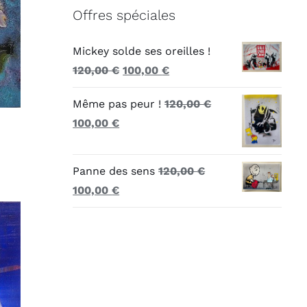
Offres spéciales
Mickey solde ses oreilles !
Le
Le
120,00
€
100,00
€
prix
prix
Même pas peur !
120,00
€
initial
actuel
Le
Le
100,00
€
était :
est :
prix
prix
120,00 €.
100,00 €.
initial
actuel
Panne des sens
120,00
€
était :
est :
Le
Le
100,00
€
120,00 €.
100,00 €.
prix
prix
initial
actuel
était :
est :
120,00 €.
100,00 €.