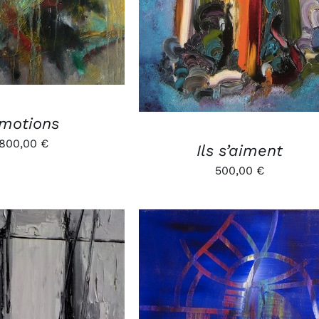
motions
800,00
€
Ils s’aiment
500,00
€