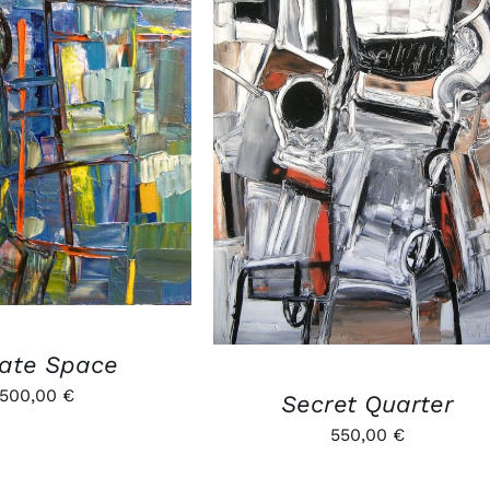
R AU PANIER
/
AJOUTER AU PANIER
/
APERÇU
APERÇU
vate Space
500,00
€
Secret Quarter
550,00
€