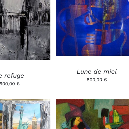
AJOUTER AU PANIER
/
R AU PANIER
/
APERÇU
APERÇU
Lune de miel
e refuge
800,00
€
600,00
€