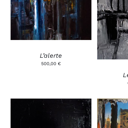
APERÇU
AJOUTE
L’alerte
500,00
€
L