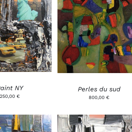
R AU PANIER
/
AJOUTER AU PANIER
/
APERÇU
APERÇU
aint NY
Perles du sud
250,00
€
800,00
€