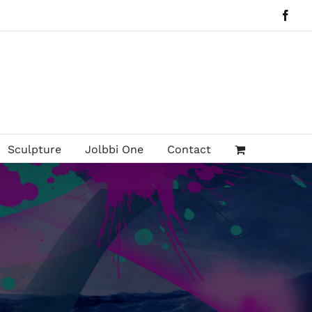
Face
Sculpture
Jolbbi One
Contact