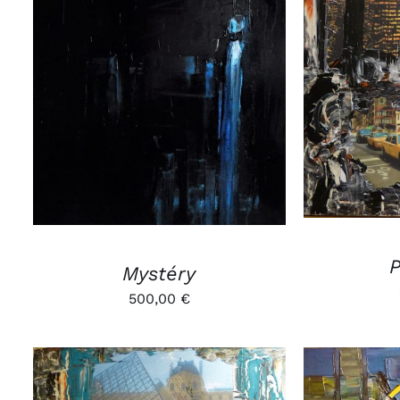
AJOUTE
AJOUTER AU PANIER
/
APERÇU
P
Mystéry
500,00
€