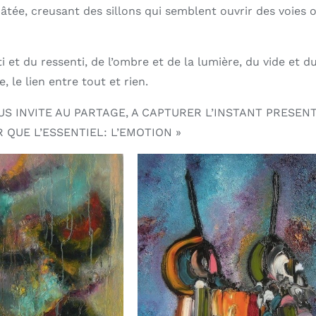
empâtée, creusant des sillons qui semblent ouvrir des voies 
i et du ressenti, de l’ombre et de la lumière, du vide et d
, le lien entre tout et rien.
US INVITE AU PARTAGE, A CAPTURER L’INSTANT PRESENT
R QUE L’ESSENTIEL: L’EMOTION »
R AU PANIER
/
AJOUTER AU PANIER
/
APERÇU
APERÇU