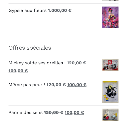
Gypsie aux fleurs
1.000,00
€
Offres spéciales
Mickey solde ses oreilles !
120,00
€
Le
Le
100,00
€
prix
prix
Le
Le
Même pas peur !
120,00
€
100,00
€
initial
actuel
prix
prix
était :
est :
initial
actuel
120,00 €.
100,00 €.
était :
est :
Le
Le
Panne des sens
120,00
€
100,00
€
120,00 €.
100,00 €.
prix
prix