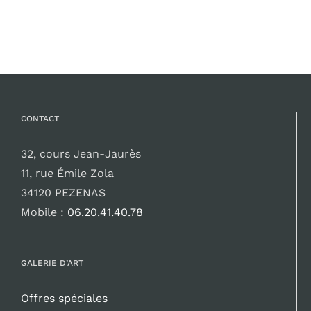
initial
actuel
était :
est :
120,00 €.
100,00 €.
CONTACT
32, cours Jean-Jaurès
11, rue Émile Zola
34120 PEZENAS
Mobile :
06.20.41.40.78
GALERIE D’ART
Offres spéciales