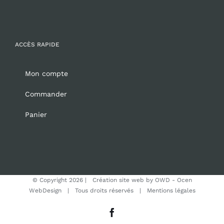
ACCÈS RAPIDE
Mon compte
Commander
Panier
© Copyright
2026 | Création site web by
OWD - Ocen
WebDesign
| Tous droits réservés |
Mentions légales
Facebook