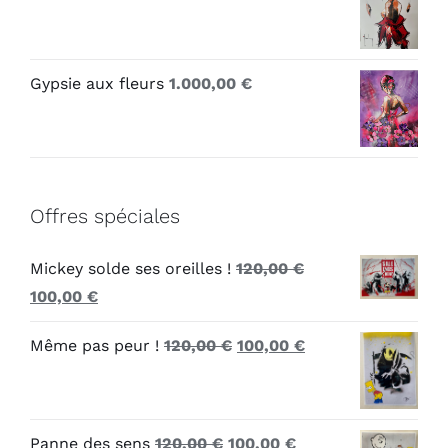
Gypsie aux fleurs
1.000,00
€
Offres spéciales
Mickey solde ses oreilles !
120,00
€
Le
Le
100,00
€
prix
prix
Le
Le
Même pas peur !
120,00
€
100,00
€
initial
actuel
prix
prix
était :
est :
initial
actuel
120,00 €.
100,00 €.
était :
est :
Le
Le
Panne des sens
120,00
€
100,00
€