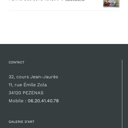
120,00 €.
100,00 €.
prix
prix
initial
actuel
était :
est :
120,00 €.
100,00 €.
CONTACT
32, cours Jean-Jaurès
11, rue Émile Zola
34120 PEZENAS
Mobile :
06.20.41.40.78
GALERIE D’ART