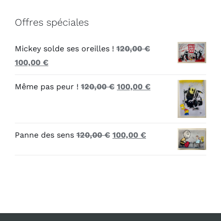
Offres spéciales
Mickey solde ses oreilles !
120,00
€
Le
Le
100,00
€
prix
prix
Le
Le
Même pas peur !
120,00
€
100,00
€
initial
actuel
prix
prix
était :
est :
initial
actuel
120,00 €.
100,00 €.
était :
est :
Le
Le
Panne des sens
120,00
€
100,00
€
120,00 €.
100,00 €.
prix
prix
initial
actuel
était :
est :
120,00 €.
100,00 €.