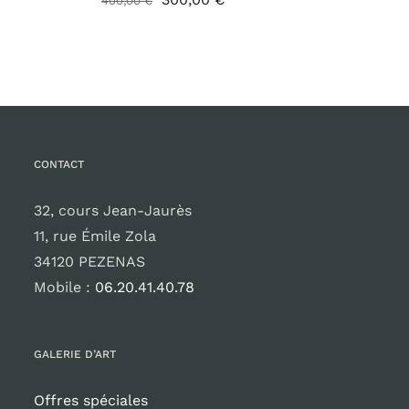
400,00
€
prix
prix
initial
actuel
était :
est :
400,00 €.
300,00 €.
CONTACT
32, cours Jean-Jaurès
11, rue Émile Zola
34120 PEZENAS
Mobile :
06.20.41.40.78
GALERIE D’ART
Offres spéciales