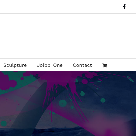
Face
Sculpture
Jolbbi One
Contact