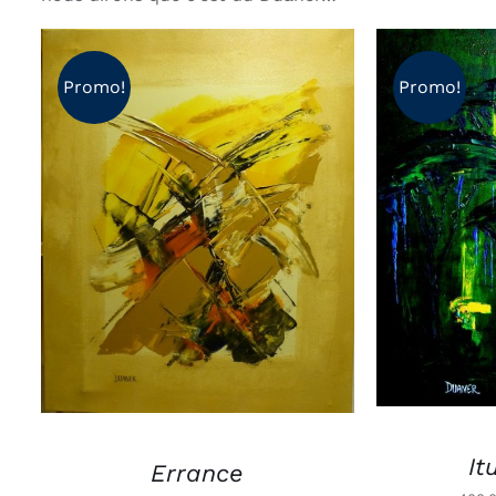
Promo!
Promo!
AJOUTE
AJOUTER AU PANIER
/
APERÇU
It
Errance