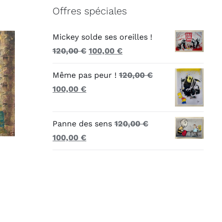
Offres spéciales
Mickey solde ses oreilles !
Le
Le
120,00
€
100,00
€
prix
prix
Même pas peur !
120,00
€
initial
actuel
Le
Le
100,00
€
était :
est :
prix
prix
120,00 €.
100,00 €.
initial
actuel
Panne des sens
120,00
€
était :
est :
Le
Le
100,00
€
120,00 €.
100,00 €.
prix
prix
initial
actuel
était :
est :
120,00 €.
100,00 €.
l