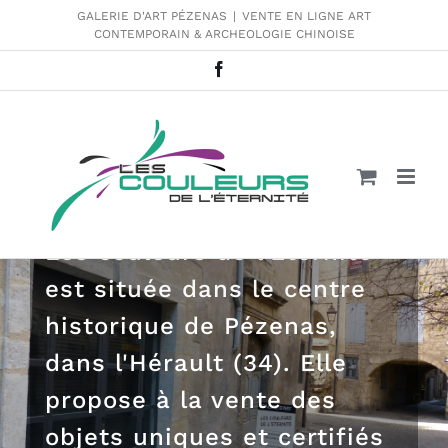
Passer
GALERIE D'ART PÉZENAS
|
VENTE EN LIGNE ART
CONTEMPORAIN & ARCHEOLOGIE CHINOISE
au
contenu
Facebook
Galerie d'Art Pézenas
Les couleurs de l'Eternité
est située dans le centre
historique de Pézenas,
dans l'Hérault (34). Elle
propose à la vente des
objets uniques et certifiés