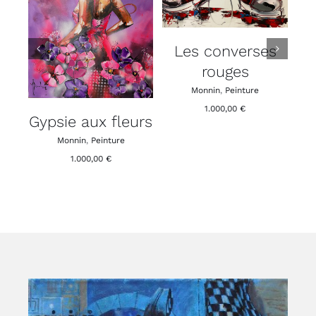
PANIER
/
DÉTAILS
DÉTAILS
s
La femme et
VENISE
l’enfant
Peinture
,
Roblédo
Peinture
,
Tullasky
350,00
€
400,00
€