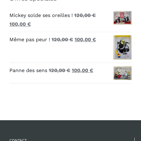
Mickey solde ses oreilles !
120,00
€
Le
Le
100,00
€
prix
prix
Le
Le
Même pas peur !
120,00
€
100,00
€
initial
actuel
prix
prix
était :
est :
initial
actuel
120,00 €.
100,00 €.
était :
est :
Le
Le
Panne des sens
120,00
€
100,00
€
120,00 €.
100,00 €.
prix
prix
initial
actuel
était :
est :
120,00 €.
100,00 €.
CONTACT