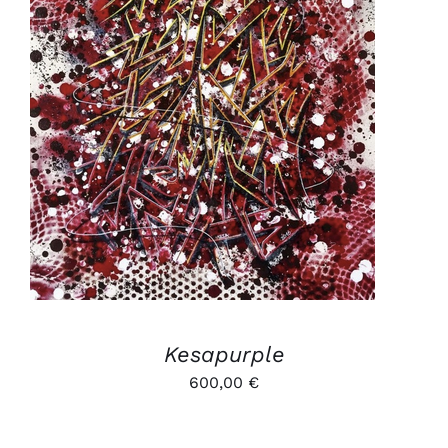
AJOUTER AU PANIER
/
DÉTAILS
Kesapurple
600,00
€