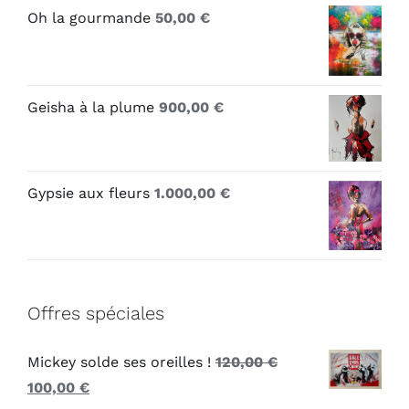
Oh la gourmande
50,00
€
Geisha à la plume
900,00
€
Gypsie aux fleurs
1.000,00
€
Offres spéciales
Mickey solde ses oreilles !
120,00
€
Le
Le
100,00
€