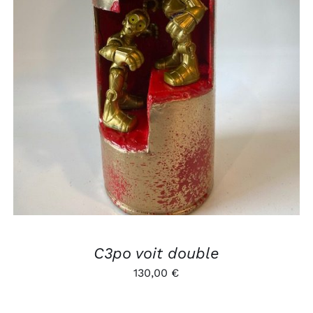
AJOUTER AU PANIER
/
APERÇU
C3po voit double
130,00
€