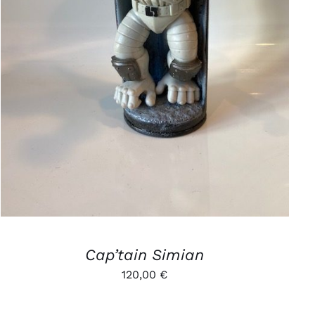
AJOUTER AU PANIER
/
APERÇU
Cap’tain Simian
120,00
€