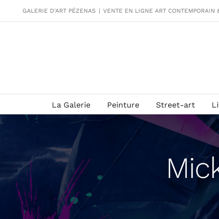
Passer
GALERIE D'ART PÉZENAS
|
VENTE EN LIGNE ART CONTEMPORAIN 
au
contenu
La Galerie
Peinture
Street-art
L
Mick