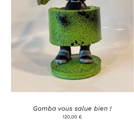
AJOUTER AU PANIER
/
APERÇU
Gomba vous salue bien !
120,00
€