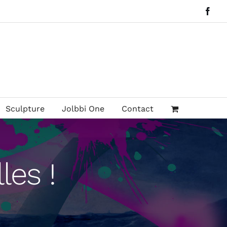
Face
Sculpture
Jolbbi One
Contact
les !