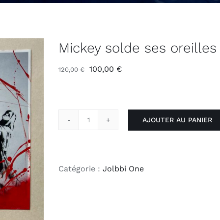
Mickey solde ses oreilles 
Le
Le
100,00
€
120,00
€
prix
prix
initial
actuel
était :
est :
AJOUTER AU PANIER
120,00 €.
100,00 €.
quantité
de
Mickey
solde
Catégorie :
Jolbbi One
ses
oreilles
!