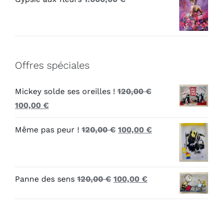
Offres spéciales
Mickey solde ses oreilles !
120,00
€
Le
Le
100,00
€
prix
prix
Le
Le
Même pas peur !
120,00
€
100,00
€
initial
actuel
prix
prix
était :
est :
initial
actuel
120,00 €.
100,00 €.
était :
est :
Le
Le
Panne des sens
120,00
€
100,00
€
120,00 €.
100,00 €.
prix
prix
initial
actuel
était :
est :