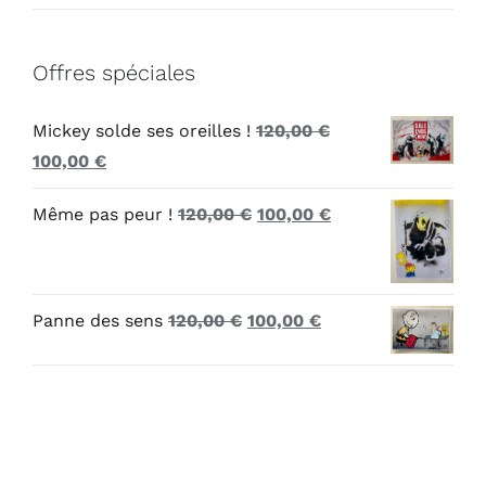
Offres spéciales
Mickey solde ses oreilles !
120,00
€
Le
Le
100,00
€
prix
prix
Le
Le
Même pas peur !
120,00
€
100,00
€
initial
actuel
prix
prix
était :
est :
initial
actuel
120,00 €.
100,00 €.
était :
est :
Le
Le
Panne des sens
120,00
€
100,00
€
120,00 €.
100,00 €.
prix
prix
initial
actuel
était :
est :
120,00 €.
100,00 €.