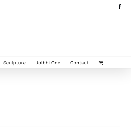
Face
Sculpture
Jolbbi One
Contact