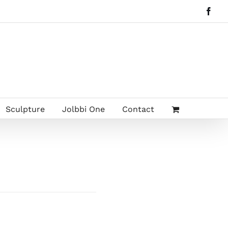
Face
Sculpture
Jolbbi One
Contact