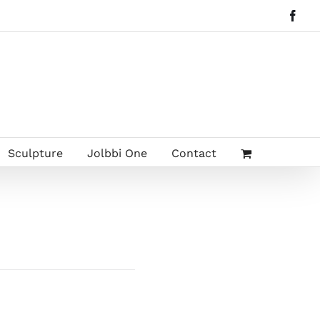
Face
Sculpture
Jolbbi One
Contact