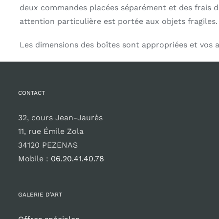
deux commandes placées séparément et des frais d’ex
attention particulière est portée aux objets fragiles.
Les dimensions des boîtes sont appropriées et vos 
CONTACT
32, cours Jean-Jaurès
11, rue Émile Zola
34120 PEZENAS
Mobile :
06.20.41.40.78
GALERIE D’ART