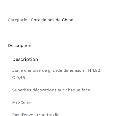
de
Jarre
chinoise
Catégorie :
Porcelaines de Chine
Description
Description
Jarre chinoise de grande dimension : H 1,82
C 0,45
Superbes décorations sur chaque face.
Mi XXème
Pas d’envoi, trop fragile.