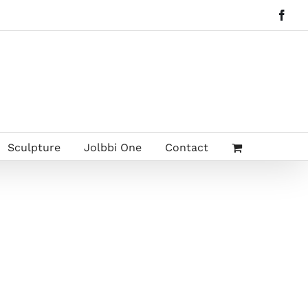
Face
Sculpture
Jolbbi One
Contact