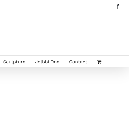
Face
Sculpture
Jolbbi One
Contact