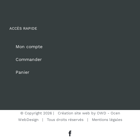
ACCÈS RAPIDE
Mon compte
Commander
Panier
© Copyright
2026 | Création site web by
OWD - Ocen
WebDesign
| Tous droits réservés |
Mentions légales
Facebook