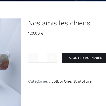
Nos amis les chiens
120,00
€
AJOUTER AU PANIER
quantité
de
Nos
amis
Catégories :
Jolbbi One
,
Sculpture
les
chiens