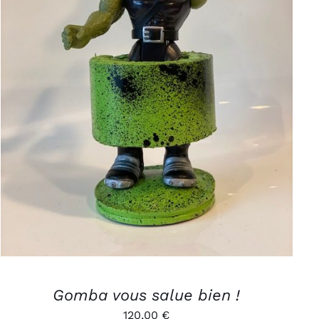
AJOUTER AU PANIER
/
APERÇU
Gomba vous salue bien !
120,00
€