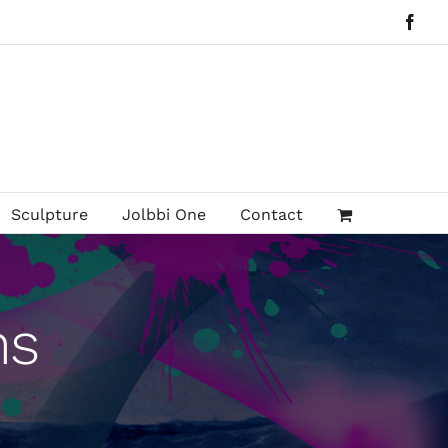
Face
Sculpture
Jolbbi One
Contact
ns