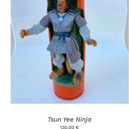
AJOUTER AU PANIER
/
APERÇU
Tsun Yee Ninja
130,00
€