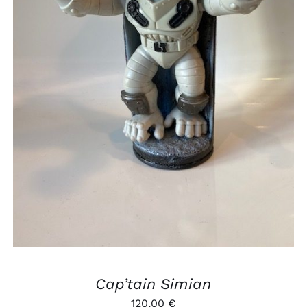
AJOUTER AU PANIER
/
APERÇU
Cap’tain Simian
120,00
€