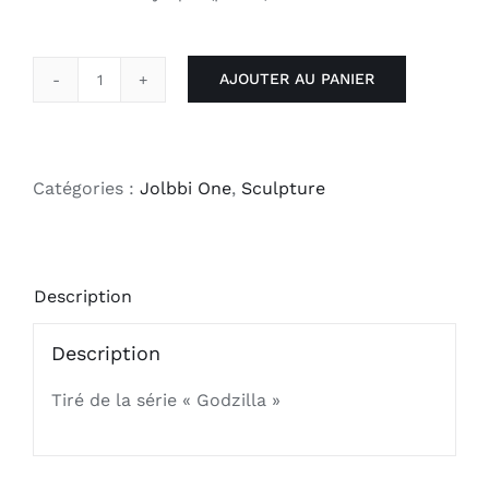
AJOUTER AU PANIER
quantité
de
Les
dinosaures
Catégories :
Jolbbi One
,
Sculpture
sont
de
retour
Description
Description
Tiré de la série « Godzilla »