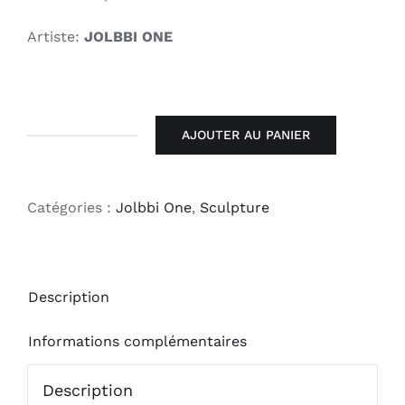
Artiste:
JOLBBI ONE
AJOUTER AU PANIER
quantité
de
Mister
Catégories :
Jolbbi One
,
Sculpture
Freeze
Description
Informations complémentaires
Description