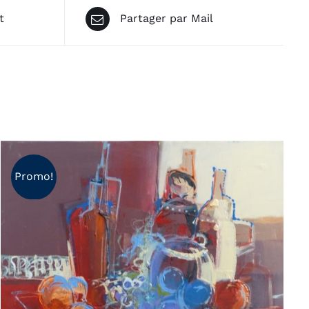
t
Partager par Mail
Promo!
AJOUTER AU PANIER
/
APERÇU