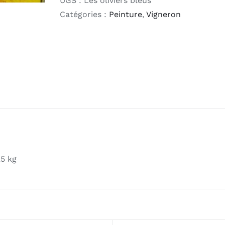
UGS :
Les oliviers bleus
oliviers
Catégories :
Peinture
,
Vigneron
bleus
,5 kg