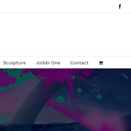
Face
Sculpture
Jolbbi One
Contact