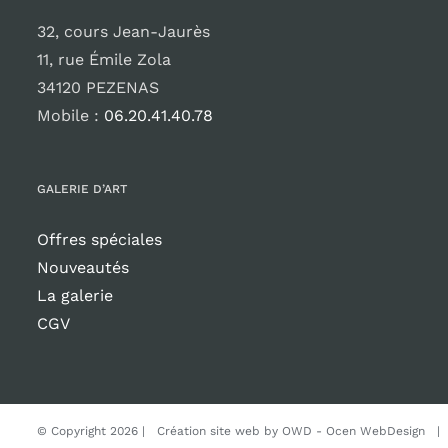
32, cours Jean-Jaurès
11, rue Émile Zola
34120 PEZENAS
Mobile :
06.20.41.40.78
GALERIE D’ART
Offres spéciales
Nouveautés
La galerie
CGV
© Copyright
2026 | Création site web by
OWD - Ocen WebDesign
| T