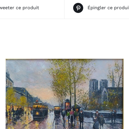
weeter ce produit
Épingler ce produi
AJOUTER AU PANIER
/
APERÇU