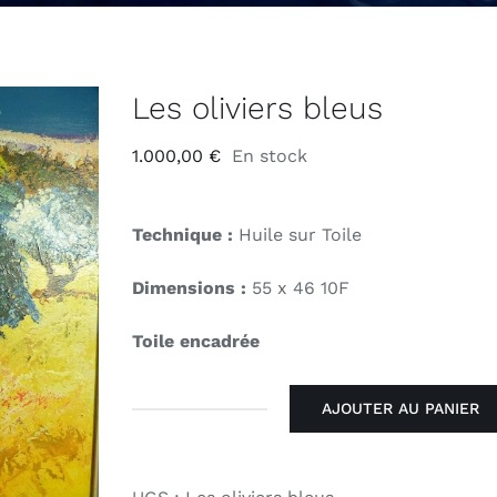
Les oliviers bleus
1.000,00
€
En stock
Technique :
Huile sur Toile
Dimensions :
55 x 46 10F
Toile encadrée
AJOUTER AU PANIER
quantité
de
Les