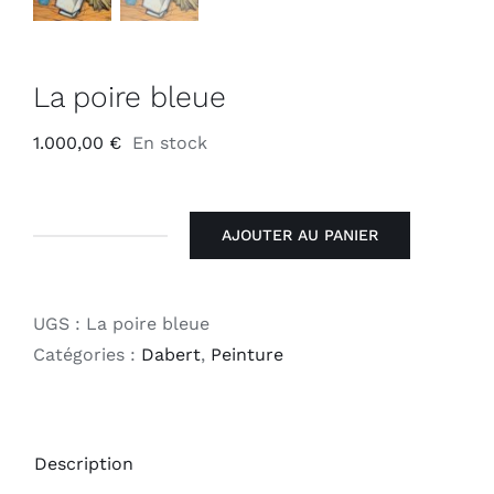
La poire bleue
1.000,00
€
En stock
AJOUTER AU PANIER
quantité
de
La
UGS :
La poire bleue
poire
Catégories :
Dabert
,
Peinture
bleue
Description