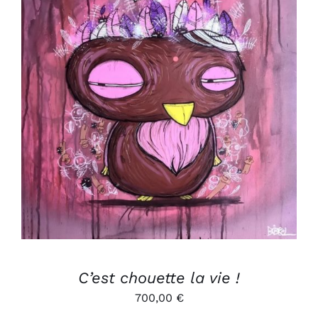
AJOUTER AU PANIER
/
DÉTAILS
C’est chouette la vie !
700,00
€