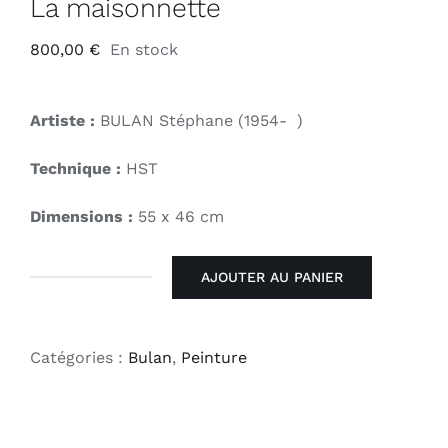
La maisonnette
800,00
€
En stock
Artiste :
BULAN Stéphane (1954- )
Technique :
HST
Dimensions :
55 x 46 cm
AJOUTER AU PANIER
quantité
de
La
Catégories :
Bulan
,
Peinture
maisonnette