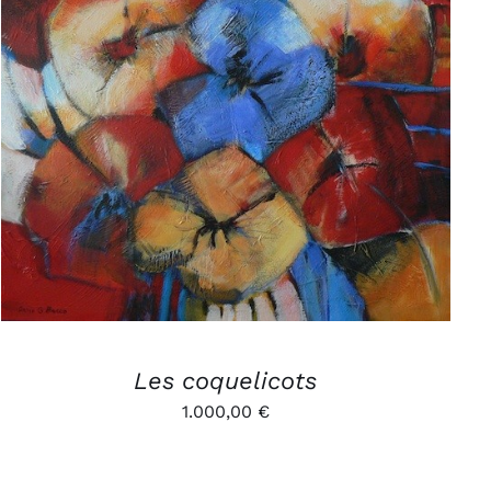
AJOUTER AU PANIER
/
APERÇU
Les coquelicots
1.000,00
€