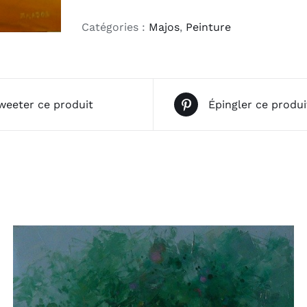
Les
blés
Catégories :
Majos
,
Peinture
weeter ce produit
Épingler ce produi