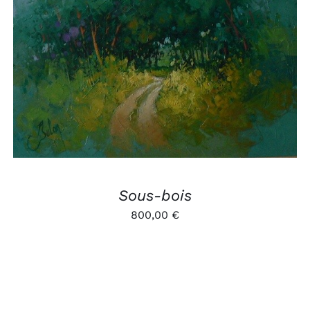
AJOUTER AU PANIER
/
APERÇU
Sous-bois
800,00
€