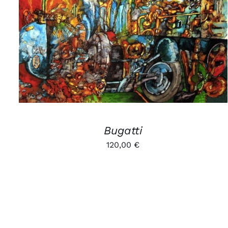
AJOUTER AU PANIER
/
APERÇU
Bugatti
120,00
€