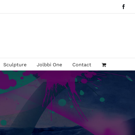
Face
Sculpture
Jolbbi One
Contact