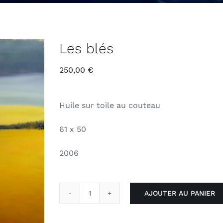
Les blés
250,00
€
Huile sur toile au couteau
61 x 50
2006
AJOUTER AU PANIER
quantité
de