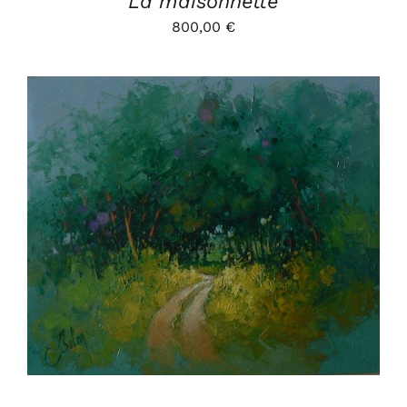
La maisonnette
800,00
€
AJOUTER AU PANIER
/
DÉTAILS