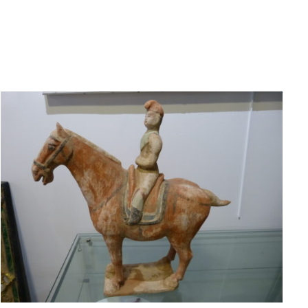
AJOUTER AU PANIER
/
APERÇU