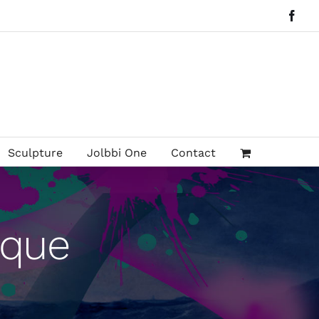
Face
Sculpture
Jolbbi One
Contact
aque