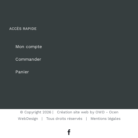
ACCÈS RAPIDE
Mon compte
Commander
Panier
© Copyright
2026 | Création site web by
OWD - Ocen
WebDesign
| Tous droits réservés |
Mentions légales
Facebook