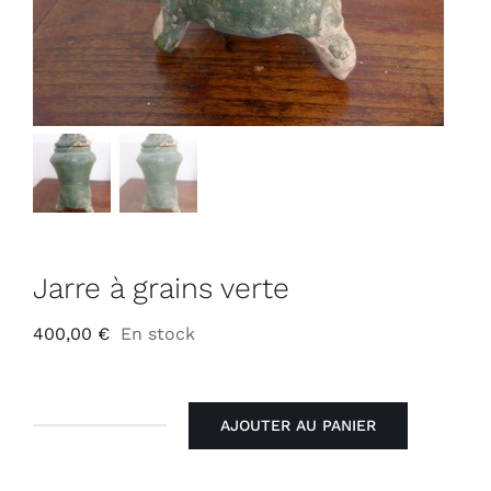
Jarre à grains verte
400,00
€
En stock
AJOUTER AU PANIER
quantité
de