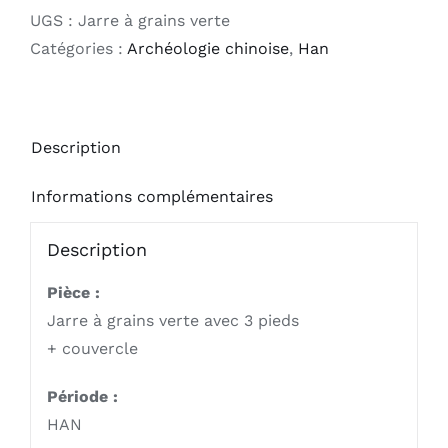
Jarre
UGS :
Jarre à grains verte
à
Catégories :
Archéologie chinoise
,
Han
grains
verte
Description
Informations complémentaires
Description
Pièce :
Jarre à grains verte avec 3 pieds
+ couvercle
Période :
HAN