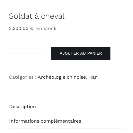
Soldat à cheval
2.200,00
€
En stock
AJOUTER AU PANIER
quantité
de
Soldat
Catégories :
Archéologie chinoise
,
Han
à
cheval
Description
Informations complémentaires