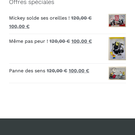
Offres spéciales
Mickey solde ses oreilles !
120,00
€
Le
Le
100,00
€
prix
prix
Le
Le
Même pas peur !
120,00
€
100,00
€
initial
actuel
prix
prix
était :
est :
initial
actuel
120,00 €.
100,00 €.
était :
est :
Le
Le
Panne des sens
120,00
€
100,00
€
120,00 €.
100,00 €.
prix
prix
initial
actuel
était :
est :
120,00 €.
100,00 €.