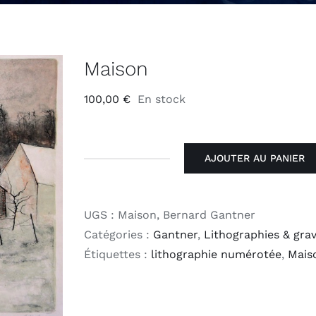
Maison
100,00
€
En stock
AJOUTER AU PANIER
quantité
de
Maison
UGS :
Maison, Bernard Gantner
Catégories :
Gantner
,
Lithographies & gra
Étiquettes :
lithographie numérotée
,
Mais