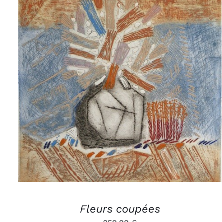
AJOUTER AU PANIER
/
APERÇU
Fleurs coupées