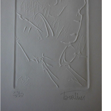
AJOUTER AU PANIER
/
APERÇU