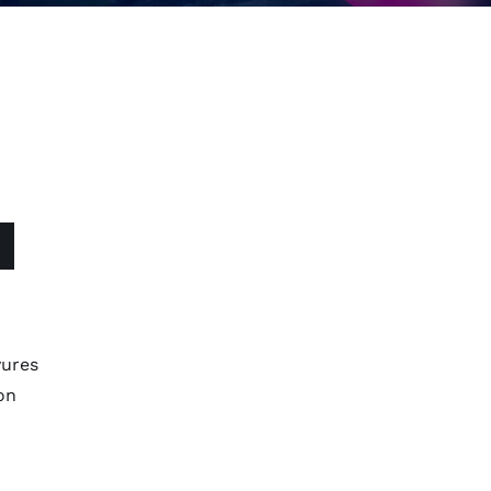
vures
on