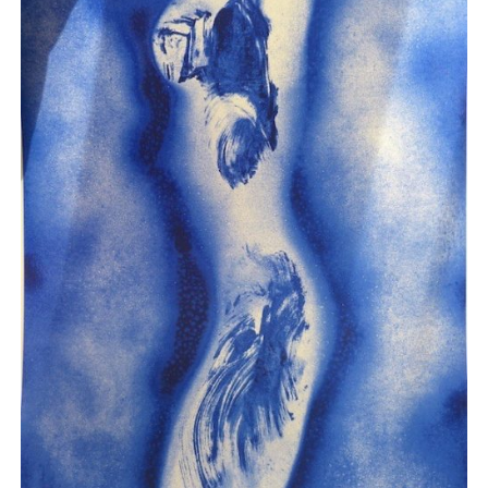
AJOUTER AU PANIER
/
APERÇU