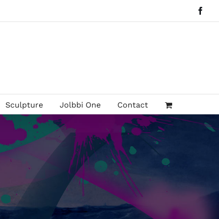
Face
Sculpture
Jolbbi One
Contact