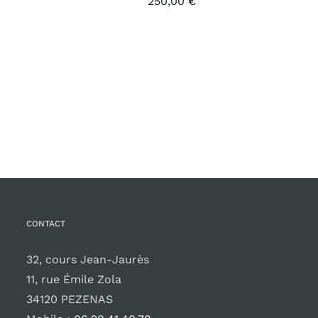
250,00
€
CONTACT
32, cours Jean-Jaurès
11, rue Émile Zola
34120 PEZENAS