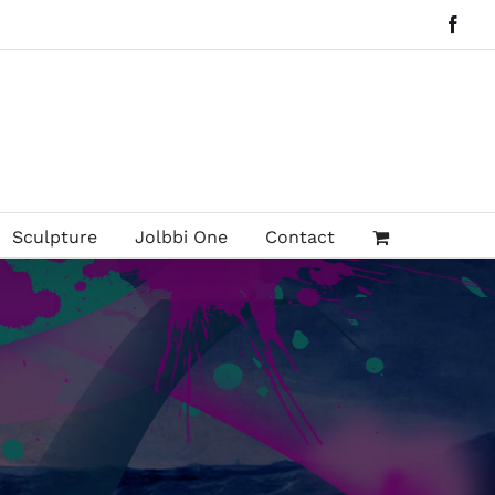
Face
Sculpture
Jolbbi One
Contact