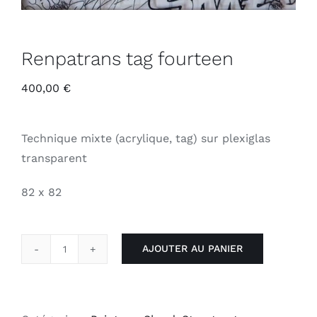
Renpatrans tag fourteen
400,00
€
Technique mixte (acrylique, tag) sur plexiglas
transparent
82 x 82
AJOUTER AU PANIER
quantité
de
Renpatrans
tag