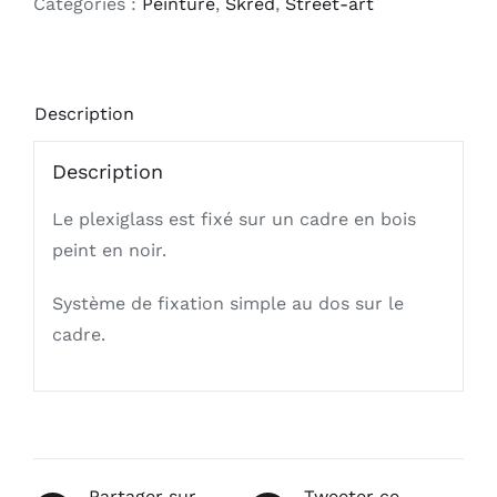
Catégories :
Peinture
,
Skred
,
Street-art
fourteen
Description
Description
Le plexiglass est fixé sur un cadre en bois
peint en noir.
Système de fixation simple au dos sur le
cadre.
Partager sur
Tweeter ce