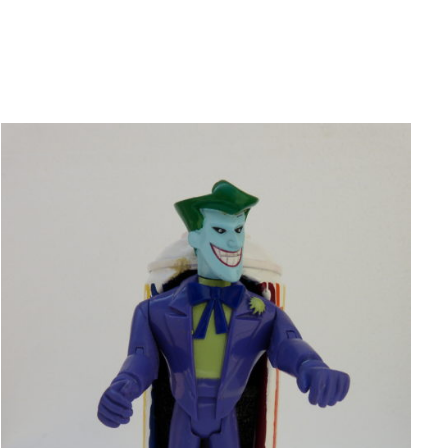
AJOUTER AU PANIER
/
APERÇU