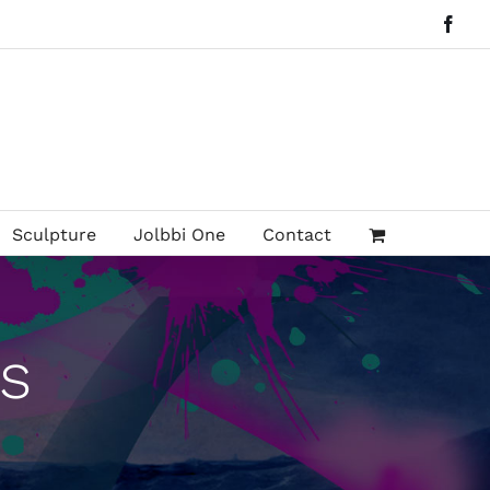
Face
Sculpture
Jolbbi One
Contact
s