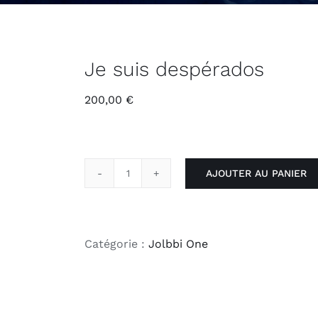
Je suis despérados
200,00
€
AJOUTER AU PANIER
quantité
de
Je
suis
Catégorie :
Jolbbi One
despérados