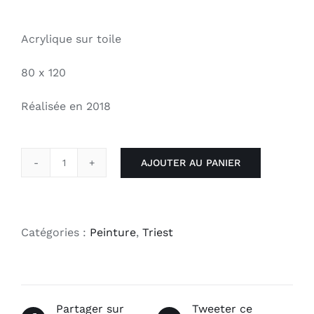
Acrylique sur toile
80 x 120
Réalisée en 2018
AJOUTER AU PANIER
quantité
de
Koeien
in
Catégories :
Peinture
,
Triest
blauw
Partager sur
Tweeter ce