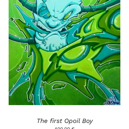
AJOUTER AU PANIER
/
DÉTAILS
The first Opoil Boy
400,00
€