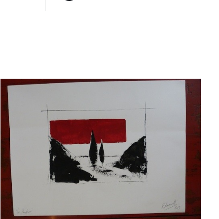
AJOUTER AU PANIER
/
APERÇU