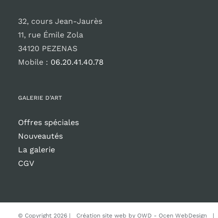
32, cours Jean-Jaurès
11, rue Émile Zola
34120 PEZENAS
Mobile :
06.20.41.40.78
GALERIE D’ART
Offres spéciales
Nouveautés
La galerie
CGV
© Copyright
2026 | Création site web by
OWD - Ocen WebDesign
| T