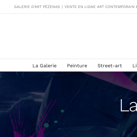
Passer
GALERIE D'ART PÉZENAS
|
VENTE EN LIGNE ART CONTEMPORAIN 
au
contenu
La Galerie
Peinture
Street-art
L
La