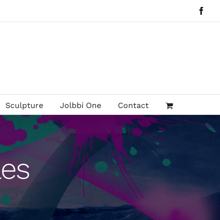
Face
Sculpture
Jolbbi One
Contact
les