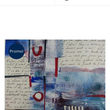
Promo!
AJOUTER AU PANIER
/
APERÇU