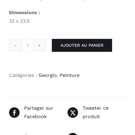
Dimensions :
32 x 23,5
AJOUTER AU PANIER
quantité
de
Femme
sur
Catégories :
Georgio
,
Peinture
partition
3
Partager sur
Tweeter ce
Facebook
produit