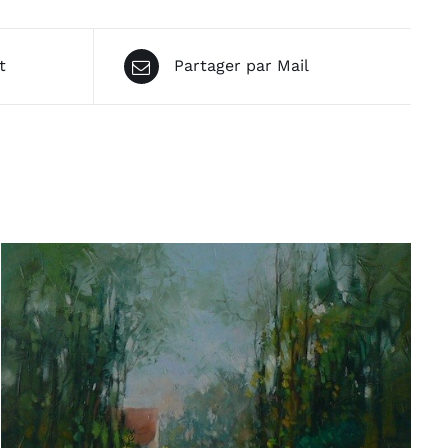
t
Partager par Mail
AJOUTER AU PANIER
/
APERÇU