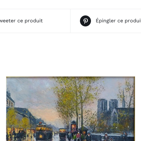
weeter ce produit
Épingler ce produi
AJOUTER AU PANIER
/
APERÇU