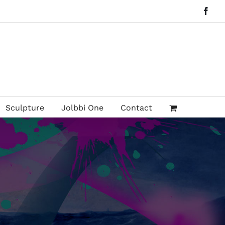
Face
Sculpture
Jolbbi One
Contact