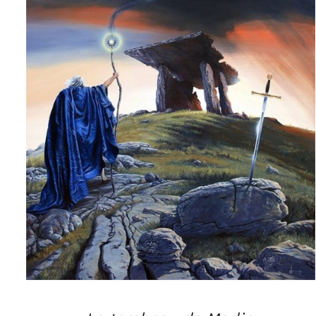
AJOUTER AU PANIER
/
APERÇU