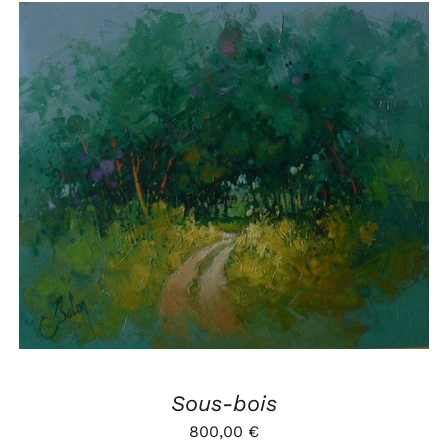
AJOUTER AU PANIER
/
APERÇU
Sous-bois
800,00
€