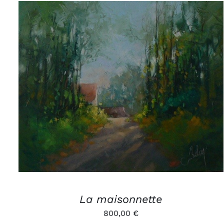
AJOUTER AU PANIER
/
APERÇU
La maisonnette
800,00
€