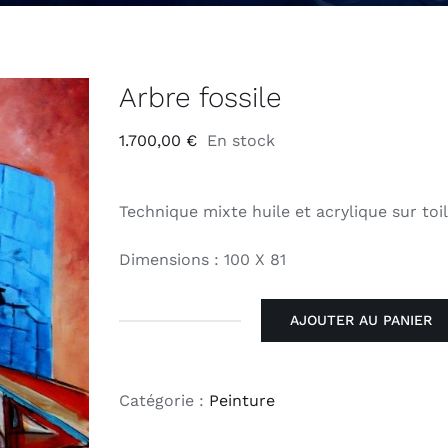
Arbre fossile
1.700,00
€
En stock
Technique mixte huile et acrylique sur toi
Dimensions : 100 X 81
AJOUTER AU PANIER
quantité
de
Arbre
Catégorie :
Peinture
fossile