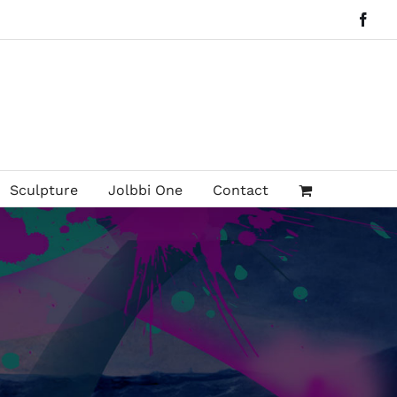
Face
Sculpture
Jolbbi One
Contact