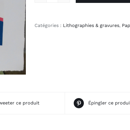
quantité
de
Tzigane
Catégories :
Lithographies & gravures
,
Pap
weeter ce produit
Épingler ce produi