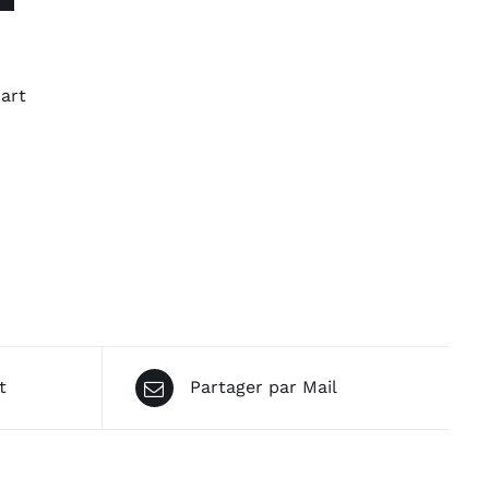
art
t
Partager par Mail