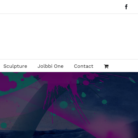
Face
Sculpture
Jolbbi One
Contact