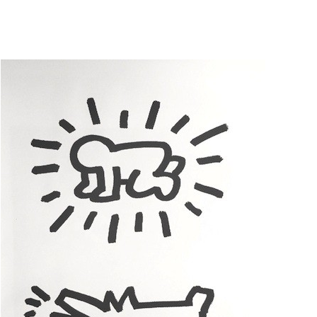
AJOUTER AU PANIER
/
APERÇU