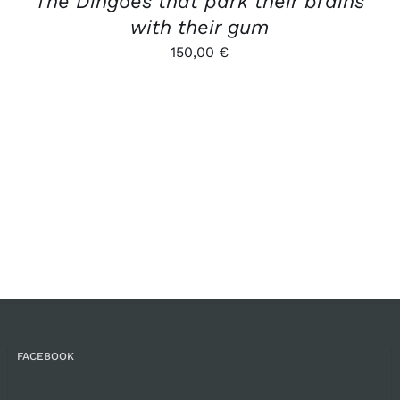
The Dingoes that park their brains
with their gum
150,00
€
FACEBOOK