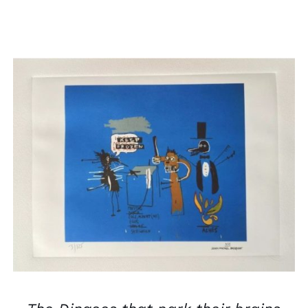
AJOUTER AU PANIER
/
APERÇU