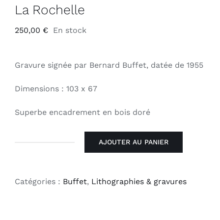
La Rochelle
250,00
€
En stock
Gravure signée par Bernard Buffet, datée de 1955
Dimensions : 103 x 67
Superbe encadrement en bois doré
AJOUTER AU PANIER
quantité
de
La
Catégories :
Buffet
,
Lithographies & gravures
Rochelle