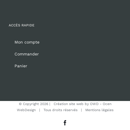
ACCÈS RAPIDE
Mon compte
Commander
Panier
© Copyright
2026 | Création site web by
OWD - Ocen
WebDesign
| Tous droits réservés |
Mentions légales
Facebook