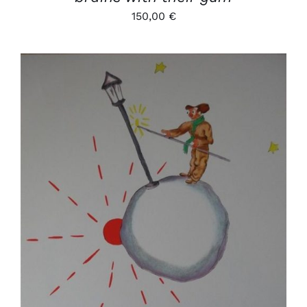
150,00
€
AJOUTER AU PANIER
/
DÉTAILS