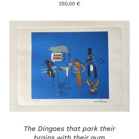
250,00
€
AJOUTER AU PANIER
/
DÉTAILS
The Dingoes that park their
brains with their gum