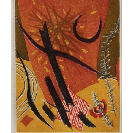
AJOUTER AU PANIER
/
APERÇU