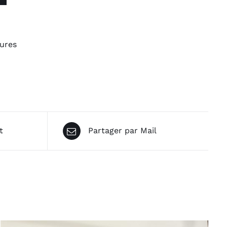
vures
t
Partager par Mail