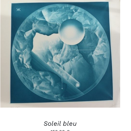
AJOUTER AU PANIER
/
APERÇU
Soleil bleu