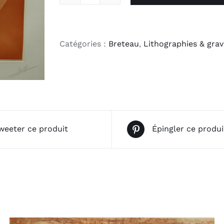
quantité
de
Soleil
orangé
Catégories :
Breteau
,
Lithographies & gra
weeter ce produit
Épingler ce produi