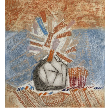
AJOUTER AU PANIER
/
APERÇU