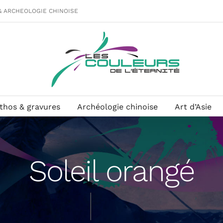
& ARCHEOLOGIE CHINOISE
ithos & gravures
Archéologie chinoise
Art d’Asie
Soleil orangé