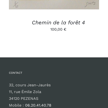
Chemin de la forêt 4
100,00
€
CONTACT
32, cours Jean-Jaurès
11, rue Émile Zola
34120 PEZENAS
Mobile :
06.20.41.40.78