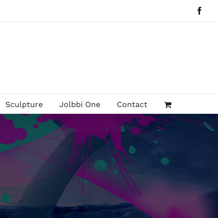
Face
Sculpture
Jolbbi One
Contact