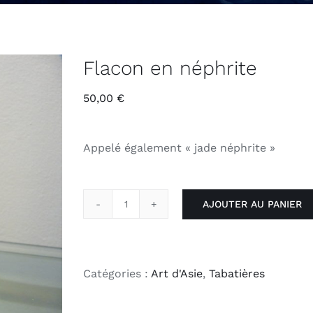
Flacon en néphrite
50,00
€
Appelé également « jade néphrite »
AJOUTER AU PANIER
quantité
de
Flacon
en
Catégories :
Art d'Asie
,
Tabatières
néphrite