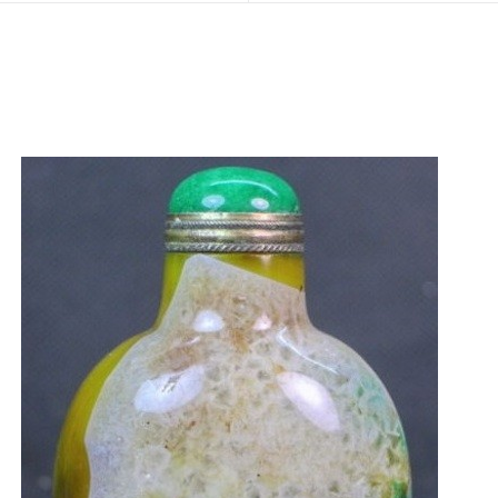
AJOUTER AU PANIER
/
APERÇU