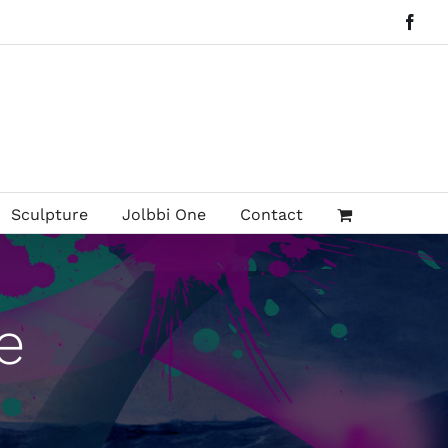
Face
Sculpture
Jolbbi One
Contact
e