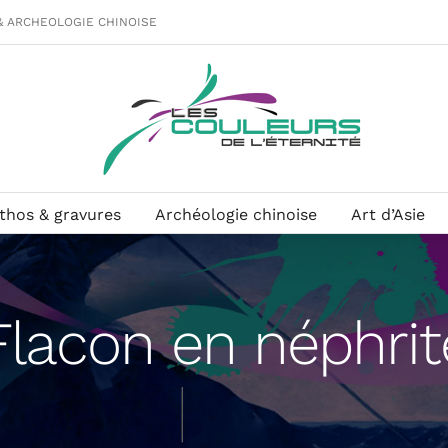
& ARCHEOLOGIE CHINOISE
ithos & gravures
Archéologie chinoise
Art d’Asie
Flacon en néphrit