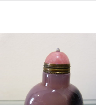
AJOUTER AU PANIER
/
APERÇU