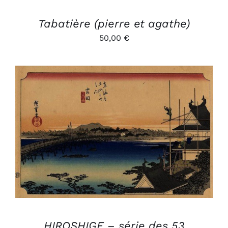
Tabatière (pierre et agathe)
50,00
€
AJOUTER AU PANIER
/
DÉTAILS
HIROSHIGE – série des 53