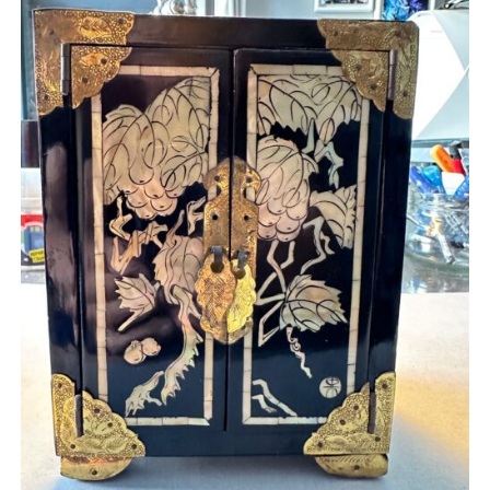
AJOUTER AU PANIER
/
APERÇU