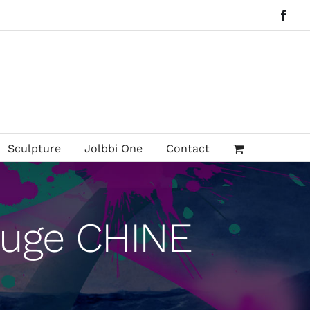
Face
Sculpture
Jolbbi One
Contact
rouge CHINE