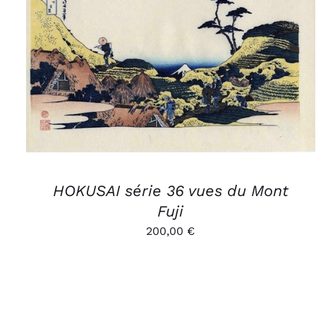
AJOUTER AU PANIER
/
APERÇU
HOKUSAI série 36 vues du Mont
Fuji
200,00
€