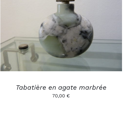
AJOUTER AU PANIER
/
APERÇU
Tabatière en agate marbrée
70,00
€