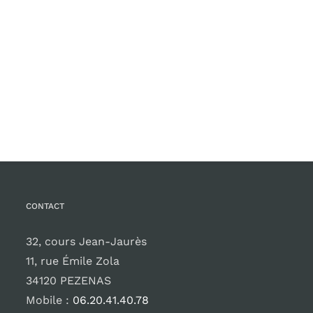
CONTACT
32, cours Jean-Jaurès
11, rue Émile Zola
34120 PEZENAS
Mobile :
06.20.41.40.78