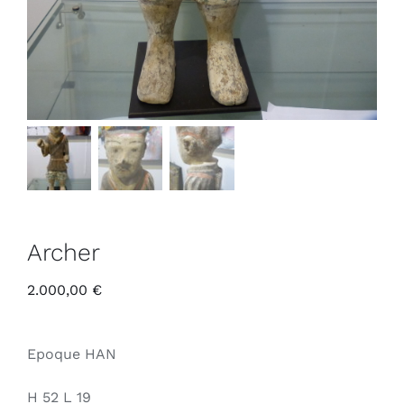
Archer
2.000,00
€
Epoque HAN
H 52 L 19